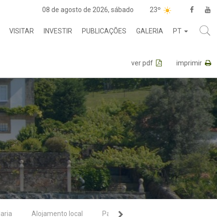
08 de agosto de 2026, sábado
23º
VISITAR
INVESTIR
PUBLICAÇÕES
GALERIA
PT
ver pdf
imprimir
aria
Alojamento local
Parques de Campismo
Outros