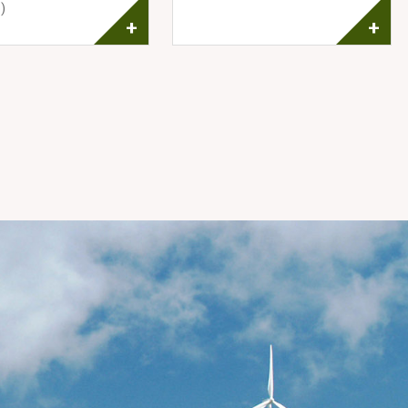
)
+
+