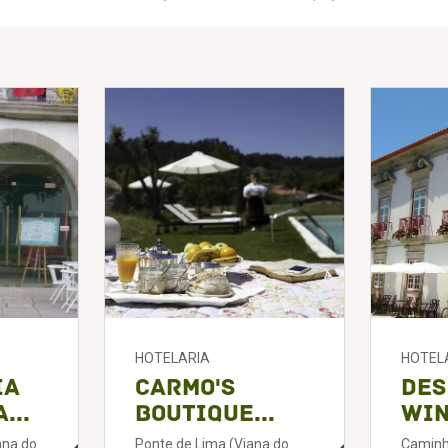
HOTELARIA
HOTEL
ia
Carmo's
Des
...
Boutique...
Win
ana do
Ponte de Lima (Viana do
Caminh