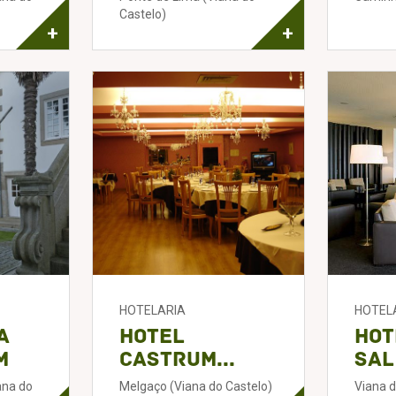
Castelo)
+
+
HOTELARIA
HOTEL
a
Hotel
Hot
m
Castrum...
Sal
ana do
Melgaço (Viana do Castelo)
Viana d