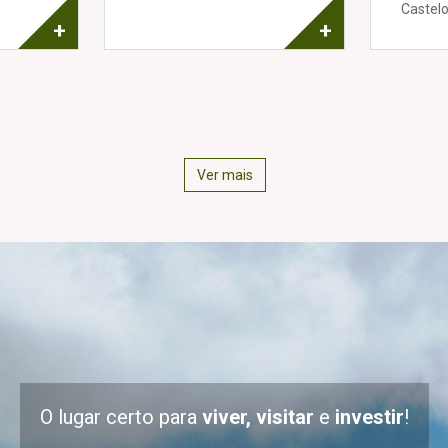
Castelo
+
+
Ver mais
O lugar certo para
viver, visitar
e
investir
!