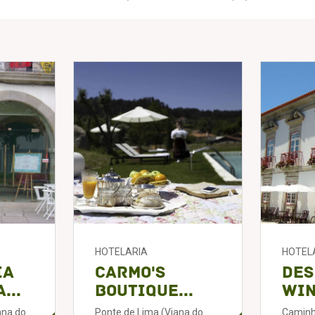
HOTELARIA
HOTEL
ia
Carmo's
Des
...
Boutique...
Win
ana do
Ponte de Lima (Viana do
Caminh