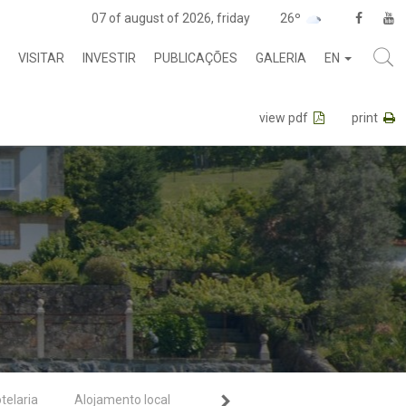
07 of august of 2026, friday
26º
VISITAR
INVESTIR
PUBLICAÇÕES
GALERIA
EN
view pdf
print
telaria
Alojamento local
Parques de Campismo
Outr