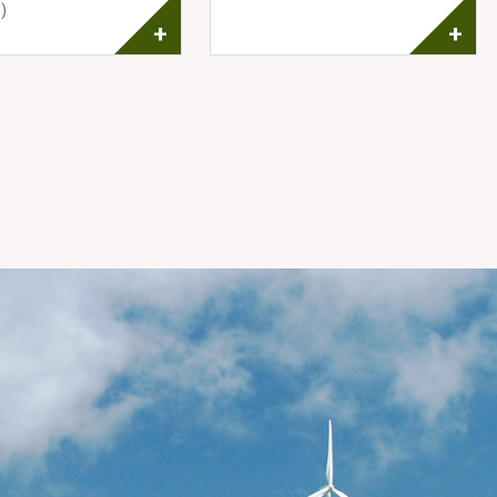
)
+
+