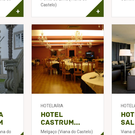
Castelo)
+
+
HOTELARIA
HOTEL
a
Hotel
Hot
m
Castrum...
Sal
ana do
Melgaço (Viana do Castelo)
Viana d