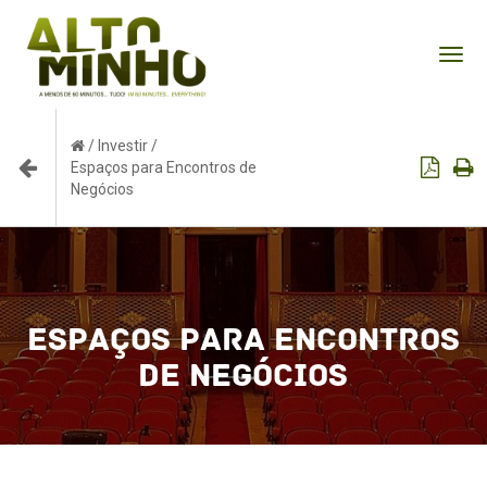
Tog
nav
/
Investir
/
Espaços para Encontros de
Negócios
Espaços para Encontros
de Negócios