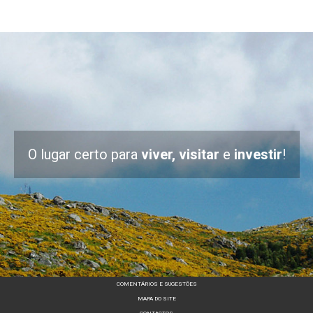
O lugar certo para
viver, visitar
e
investir
!
COMENTÁRIOS E SUGESTÕES
MAPA DO SITE