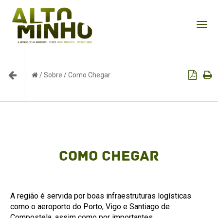
Tog
nav
/
Sobre
/
Como Chegar
Como Chegar
A região é servida por boas infraestruturas logísticas
como o aeroporto do Porto, Vigo e Santiago de
Compostela, assim como por importantes