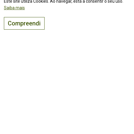
Este site utiliza Cookies. Ao navegar, está a consentir o seu uso.
Saiba mais
Compreendi
O lugar certo para
viver, visitar
e
investir
!