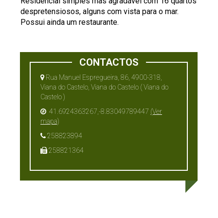
Residencial simples mas agradável com 16 quartos
despretensiosos, alguns com vista para o mar.
Possui ainda um restaurante.
CONTACTOS
Rua Manuel Espregueira, 86, 4900-318,
Viana do Castelo, Viana do Castelo ( Viana do
Castelo )
41.6924363267,-8.83049789447
(Ver
mapa)
258823894
258821364