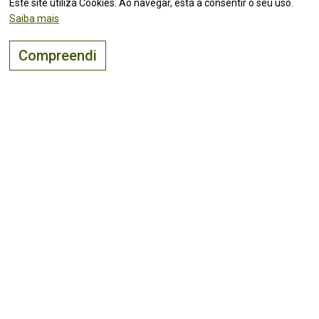
Este site utiliza Cookies. Ao navegar, está a consentir o seu uso.
Saiba mais
Compreendi
O lugar certo para
viver, visitar
e
investir
!