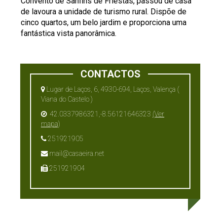
Convento de Sanfins de Friestas, passou de casa
de lavoura a unidade de turismo rural. Dispõe de
cinco quartos, um belo jardim e proporciona uma
fantástica vista panorâmica.
CONTACTOS
Lugar de Laços, 6, 4930-694, Laços, Valença (
Viana do Castelo )
42.0337986321,-8.56121646323
(Ver
mapa)
251921905
mail@casaeira.net
251921904