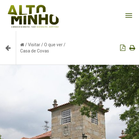
Tog
nav
/
Visitar
/
O que ver
/
Casa de Covas