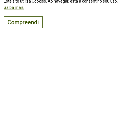
Este site utiliza Cookies. Ao navegar, está a consentir o seu uso.
Saiba mais
Compreendi
O lugar certo para
viver, visitar
e
investir
!