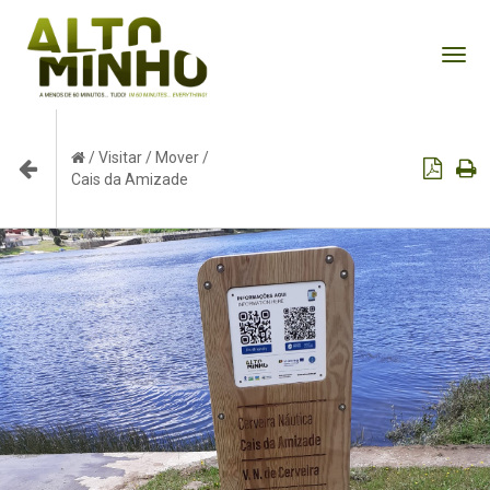
Tog
nav
/
Visitar
/
Mover
/
Cais da Amizade