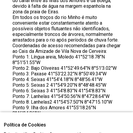
do canal entre as ilhas dos Amores e da Boega,
devido à falta de água na margem espanhola na
zona da praia de Eiras.
Em todos os troços do rio Minho é muito
conveniente estar constantemente atento a
possíveis objetos flutuantes não identificados,
especialmente troncos de árvores, normalmente
arrastados para o rio após períodos de chuva forte.
Coordenadas de acesso recomendadas para chegar
ao Cais da Amizade de Vila Nova de Cerveira:
Ponto 1: Língua areia, Moledo 41°52'18.78"N
8°51'51.55"W
Ponto 2: Bajo Oliveiras 41°52'49.64"N 8°51'3.02"W
Ponto 3: Paxase 41°53'22.32"N 8°50'49.34"W
Ponto 4: Seixas 41°54'4.18"N 8°48'56.41"W
Ponto 5: Seixas 2 41°54'9.20"N 8°48'48.45"W
Ponto 6: Seixas 3 41°54'8.83"N 41°54'8.83"N
Ponto 7: Lanhelas 41°54'50.56"N 8°47'28.64"W
Ponto 8: Lanhelas2 41°54'57.50"N 8°47'15.10"W
Ponto 9: Ilha dos Amores 41°55'18.26"N
8°46'24.86"W
Ponto 10: Ilha da Boega 41°55'33.86"N
8°45'28.85"W
Política de Cookies
Ponto 11: Boega 2 41°55'52.74"N 8°45'14.61"W