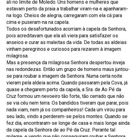
ali no limite de Moledo. Uns homens e mulheres que
estavam perto da praia a trabalhar viram-na e apanharam-
na logo. Cheios de alegria, carregaram com ela cá para
cima e puseram-na na capela.
Todos os desafortunados acorriam à capela da Senhora,
pois acreditavam que ela ali viera para satisfazer os
anseios e curar as maleitas da vida. De todas as aldeias
vinham peregrinos e curiosos para rezarem à imagem
milagrosa.
Mas a presença da milagrosa Senhora despertou inveja
nas redondezas. Então um grupo de homens maus juntou-
se para roubar a imagem da Senhora. Numa certa noite
vieram pela aldeia acima. Quando passaram pela Cova, já
quase a chegarem perto da capela, a Sra. de Ao Pé da
Cruz formou um nevoeiro tão forte, tão cerrado que não
se via céu nem terra. Os bandidos tiveram que parar, pois
nada viam, nem já os companheiros! Cada um virou para
seu lado, vindo a perderem-se pelos montes. Quando se
fez dia, encontraram-se longe de casa e mais longe ainda
da capela da Senhora de ao Pé da Cruz. Perante tal
milagre, e vendo que não conseguiram roubar a Senhora,