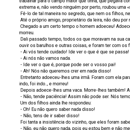
trabalhar para o campo maior que tinha, que pegava com
extrema e, não vendo ninguém por perto, roubou uma «
Fê-lo de tal maneira no segredo, que nem os filhos, 
Até o próprio amigo, proprietário da leira, não deu por
Chegado a um certo tempo o homem adoeceu! Adoeceu..,
morreu.
Dali passado tempo, todos os que moravam na sua cas
ouvir os barulhos e outras coisas, e foram ter com os f
- Ai vós tende cuidado! Ide ver o que é que se passa
- Ai nós não vamos nada.
- Ide ver o que é, porque pode ser o vosso pai!
- Ah! Nós não queremos crer em nada disso!
Entretanto adoeceu-lhes uma irmã. Foram com ela para o
indo, foi indo.., e morreu!
Depois adoece-lhes uma vaca. Morre-lhes também! Até 
- Não, tende paciência! Assim não pode ser. Nós temo
Um dos filhos ainda lhe respondeu:
- Oh! Eu não quero saber nada disso!
- Não, tens de ir saber disso!
Foi tanta a insistência do vizinho, que eles foram sab
- Não, eu não quero nada, pois eu estou bem e não me 