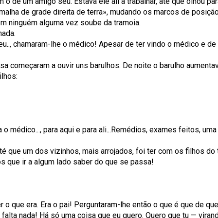
 o de um amigo seu. Estava ele ali a trabalhar, até que olhou p
malha de grade direita de terra», mudando os marcos de posiçã
nem ninguém alguma vez soube da tramoia.
 nada.
 chamaram-lhe o médico! Apesar de ter vindo o médico e de ter
a começaram a ouvir uns barulhos. De noite o barulho aument
ilhos:
!
 médico..., para aqui e para ali...Remédios, exames feitos, uma 
que um dos vizinhos, mais arrojados, foi ter com os filhos do
s que ir a algum lado saber do que se passa!
er o que era. Era o pai! Perguntaram-lhe então o que é que de qu
falta nada! Há só uma coisa que eu quero. Quero que tu — virand