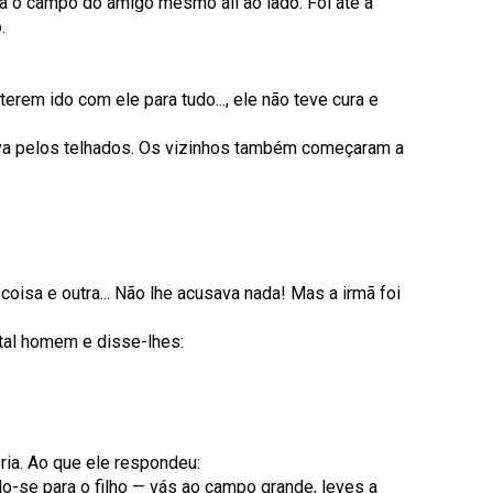
ara o campo do amigo mesmo ali ao lado. Foi até à
o.
em ido com ele para tudo..., ele não teve cura e
ava pelos telhados. Os vizinhos também começaram a
coisa e outra... Não lhe acusava nada! Mas a irmã foi
 tal homem e disse-lhes:
eria. Ao que ele respondeu:
o-se para o filho — vás ao campo grande, leves a