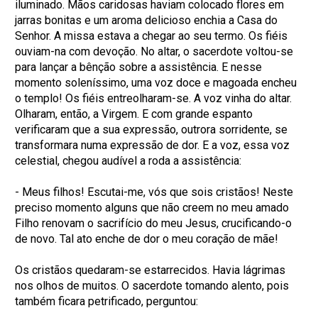
iluminado. Mãos caridosas haviam colocado flores em
jarras bonitas e um aroma delicioso enchia a Casa do
Senhor. A missa estava a chegar ao seu termo. Os fiéis
ouviam-na com devoção. No altar, o sacerdote voltou-se
para lançar a bênção sobre a assistência. E nesse
momento soleníssimo, uma voz doce e magoada encheu
o templo! Os fiéis entreolharam-se. A voz vinha do altar.
Olharam, então, a Virgem. E com grande espanto
verificaram que a sua expressão, outrora sorridente, se
transformara numa expressão de dor. E a voz, essa voz
celestial, chegou audível a roda a assistência:
- Meus filhos! Escutai-me, vós que sois cristãos! Neste
preciso momento alguns que não creem no meu amado
Filho renovam o sacrifício do meu Jesus, crucificando-o
de novo. Tal ato enche de dor o meu coração de mãe!
Os cristãos quedaram-se estarrecidos. Havia lágrimas
nos olhos de muitos. O sacerdote tomando alento, pois
também ficara petrificado, perguntou: