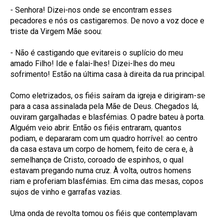
- Senhora! Dizei-nos onde se encontram esses
pecadores e nós os castigaremos. De novo a voz doce e
triste da Virgem Mãe soou:
- Não é castigando que evitareis o suplício do meu
amado Filho! Ide e falai-lhes! Dizei-lhes do meu
sofrimento! Estão na última casa à direita da rua principal.
Como eletrizados, os fiéis saíram da igreja e dirigiram-se
para a casa assinalada pela Mãe de Deus. Chegados lá,
ouviram gargalhadas e blasfémias. O padre bateu à porta.
Alguém veio abrir. Então os fiéis entraram, quantos
podiam, e depararam com um quadro horrível: ao centro
da casa estava um corpo de homem, feito de cera e, à
semelhança de Cristo, coroado de espinhos, o qual
estavam pregando numa cruz. À volta, outros homens
riam e proferiam blasfémias. Em cima das mesas, copos
sujos de vinho e garrafas vazias.
Uma onda de revolta tomou os fiéis que contemplavam