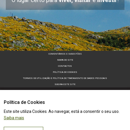
O lugar certo para
viver, visitar
e
investir
!
COMENTÁRIOS E SUGESTÕES
MAPA DO SITE
CONTACTOS
POLÍTICA DE COOKIES
TERMOS DE UTILIZAÇÃO E POLÍTICA DE TRATAMENTO DE DADOS PESSOAIS
SUGIRA ESTE SITE
Política de Cookies
Este site utiliza Cookies. Ao navegar, está a consentir o seu uso.
Saiba mais