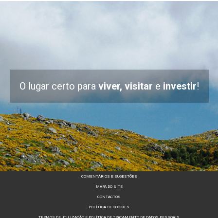
O lugar certo para
viver, visitar
e
investir
!
COMENTÁRIOS E SUGESTÕES
MAPA DO SITE
CONTACTOS
POLÍTICA DE COOKIES
TERMOS DE UTILIZAÇÃO E POLÍTICA DE TRATAMENTO DE DADOS PESSOAIS