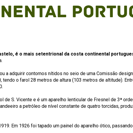
inental portu
stelo, é o mais setentrional da costa continental portugue
a.
çou a adquirir contornos nítidos no seio de uma Comissão design
10, tendo o farol 28 metros de altura (103 metros de altitude). 
0.
rol de S. Vicente e é um aparelho lenticular de Fresnel de 3ª o
andeeiro a petróleo de nível constante de quatro torcidas, prod
919. Em 1926 foi tapado um painel do aparelho ótico, passando 