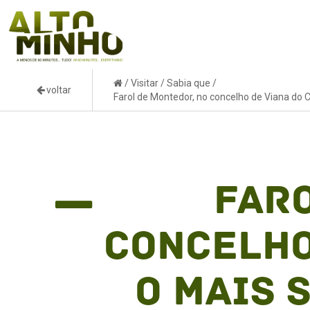
/
Visitar
/
Sabia que
/
voltar
Farol de Montedor, no concelho de Viana do Ca
Faro
concelho
o mais 