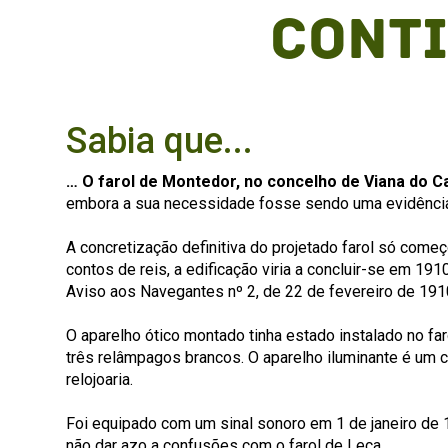
cont
Sabia que...
… O farol de Montedor, no concelho de Viana do Ca
embora a sua necessidade fosse sendo uma evidênci
A concretização definitiva do projetado farol só come
contos de reis, a edificação viria a concluir-se em 19
Aviso aos Navegantes nº 2, de 22 de fevereiro de 191
O aparelho ótico montado tinha estado instalado no fa
três relâmpagos brancos. O aparelho iluminante é um c
relojoaria.
Foi equipado com um sinal sonoro em 1 de janeiro de 1
não dar azo a confusões com o farol de Leça.