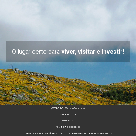
O lugar certo para
viver, visitar
e
investir
!
COMENTÁRIOS E SUGESTÕES
MAPA DO SITE
CONTACTOS
POLÍTICA DE COOKIES
TERMOS DE UTILIZAÇÃO E POLÍTICA DE TRATAMENTO DE DADOS PESSOAIS