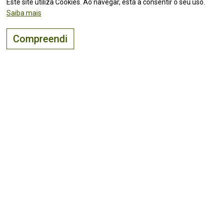
Este site utiliza Cookies. Ao navegar, está a consentir o seu uso.
42.092761,-8.298707
(Ver mapa)
Saiba mais
+351251410020
Compreendi
+351 251 410 029
quintasdemelgaco@sapo.pt
O lugar certo para
viver, visitar
e
investir
!