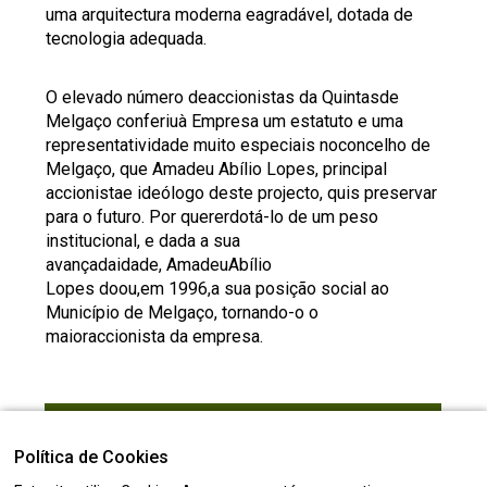
uma arquitectura moderna eagradável, dotada de
tecnologia adequada.
O elevado número deaccionistas da Quintasde
Melgaço conferiuà Empresa um estatuto e uma
representatividade muito especiais noconcelho de
Melgaço, que Amadeu Abílio Lopes, principal
accionistae ideólogo deste projecto, quis preservar
para o futuro. Por quererdotá-lo de um peso
institucional, e dada a sua
avançadaidade, AmadeuAbílio
Lopes doou,em 1996,a sua posição social ao
Município de Melgaço, tornando-o o
maioraccionista da empresa.
CONTACTOS
Política de Cookies
Ferreiros - Alvaredo, 4960-010, Melgaço,
Melgaço ( Viana do Castelo )