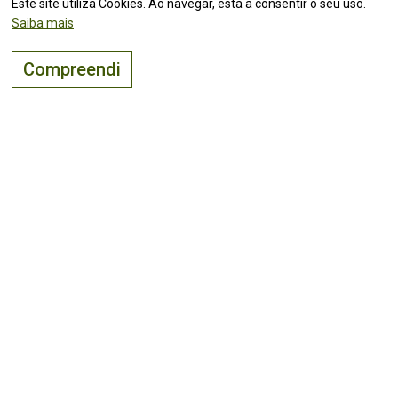
Este site utiliza Cookies. Ao navegar, está a consentir o seu uso.
Saiba mais
Compreendi
O lugar certo para
viver, visitar
e
investir
!