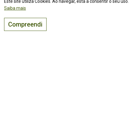
Este site utiliza Cookies. Ao navegar, está a consentir o seu uso.
Saiba mais
Compreendi
O lugar certo para
viver, visitar
e
investir
!