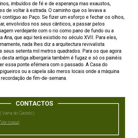
nos, imbuídos de fé e de esperança mas exaustos,
s de voltar à estrada. O caminho que os levava a
contíguo ao Paço. Se fizer um esforço e fechar os olhos,
r, envolvidos nos seus cânticos, a passar pelos
isagem verdejante com o rio como pano de fundo ou a
 Ana, que aqui terá existido no século XVII. Para eles,
amente, nada lhes diz a arquitectura revivalista
os seus setenta mil metros quadrados. Para os que agora
 desta antiga albergaria também é fugaz e só os painéis
zer essa ponte efémera com o passado. A Casa do
spigueiros ou a capela são meros locais onde a máquina
a recordação de fim-de-semana.
CONTACTOS
( Viana do Castelo )
(Ver mapa)