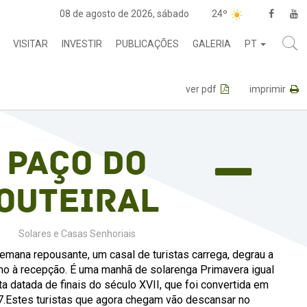
08 de agosto de 2026, sábado
24º
VISITAR
INVESTIR
PUBLICAÇÕES
GALERIA
PT
ver pdf
imprimir
Paço do
Outeiral
Solares e Casas Senhoriais
mana repousante, um casal de turistas carrega, degrau a
mo à recepção. É uma manhã de solarenga Primavera igual
ta datada de finais do século XVII, que foi convertida em
7.Estes turistas que agora chegam vão descansar no