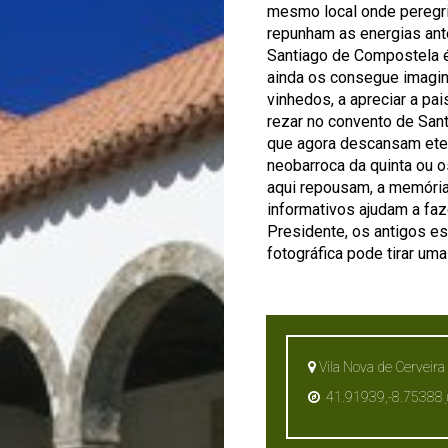
mesmo local onde peregri
repunham as energias ante
Santiago de Compostela é 
ainda os consegue imagina
vinhedos, a apreciar a pa
rezar no convento de Santa
que agora descansam etern
neobarroca da quinta ou 
aqui repousam, a memória
informativos ajudam a fa
Presidente, os antigos e
fotográfica pode tirar um
Vila Nova de Cerveira 
41.91939,-8.75388