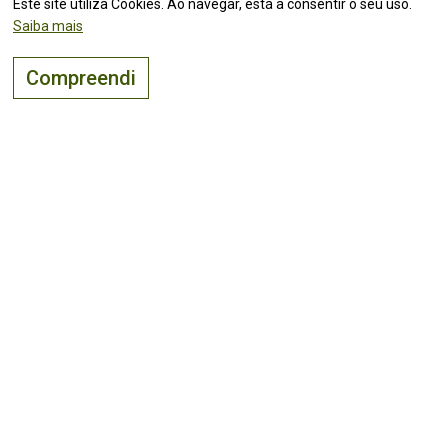
Este site utiliza Cookies. Ao navegar, está a consentir o seu uso.
Saiba mais
Compreendi
O lugar certo para
viver, visitar
e
investir
!