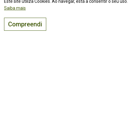
Este site utiliza Cookies. Ao navegar, está a consentir o seu uso.
Saiba mais
Compreendi
O lugar certo para
viver, visitar
e
investir
!