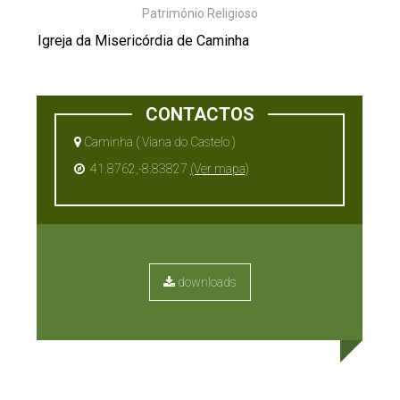
Património Religioso
Igreja da Misericórdia de Caminha
CONTACTOS
Caminha ( Viana do Castelo )
41.8762,-8.83827
(Ver mapa)
downloads