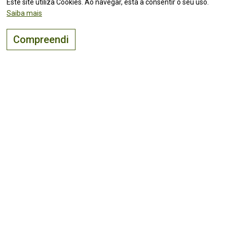
Este site utiliza Cookies. Ao navegar, está a consentir o seu uso.
Saiba mais
Compreendi
O lugar certo para
viver, visitar
e
investir
!