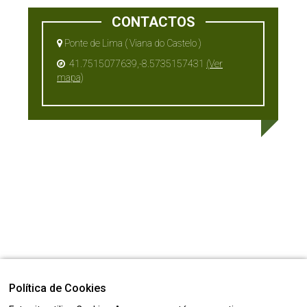
CONTACTOS
Ponte de Lima ( Viana do Castelo )
41.7515077639,-8.5735157431
(Ver
mapa)
Política de Cookies