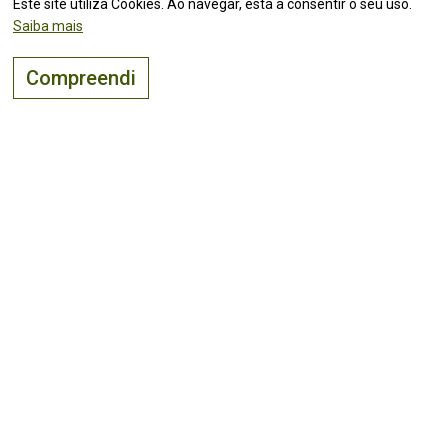
Este site utiliza Cookies. Ao navegar, está a consentir o seu uso.
Saiba mais
Compreendi
O lugar certo para
viver, visitar
e
investir
!