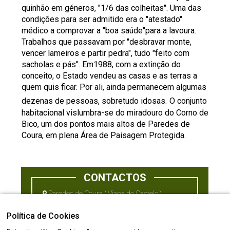
quinhão em géneros, "1/6 das colheitas". Uma das
condições para ser admitido era o "atestado"
médico a comprovar a "boa saúde"para a lavoura.
Trabalhos que passavam por "desbravar monte,
vencer lameiros e partir pedra", tudo "feito com
sacholas e pás". Em1988, com a extinção do
conceito, o Estado vendeu as casas e as terras a
quem quis ficar. Por ali, ainda permanecem algumas
dezenas de pessoas, sobretudo idosas.
O conjunto
habitacional vislumbra-se do miradouro do Corno de
Bico, um dos pontos mais altos de Paredes de
Coura, em plena Área de Paisagem Protegida.
CONTACTOS
Paredes de Coura ( Viana do Castelo )
41.8985,-8.51131
(Ver mapa)
Política de Cookies