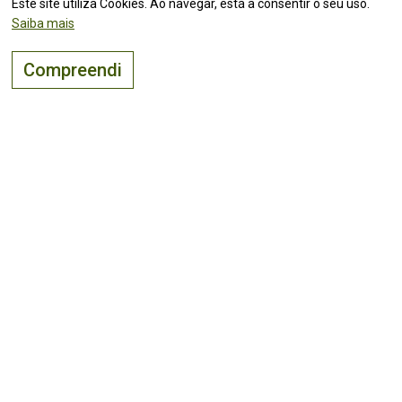
Este site utiliza Cookies. Ao navegar, está a consentir o seu uso.
Saiba mais
Compreendi
O lugar certo para
viver, visitar
e
investir
!