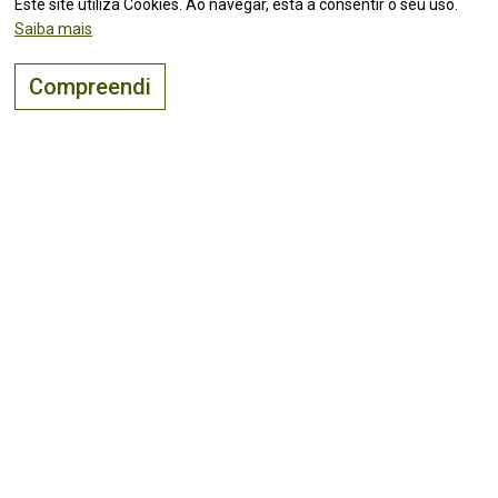
Este site utiliza Cookies. Ao navegar, está a consentir o seu uso.
Saiba mais
Compreendi
O lugar certo para
viver, visitar
e
investir
!