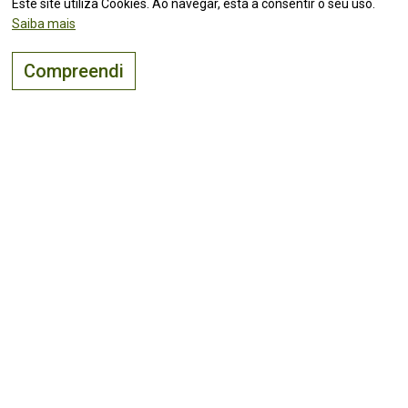
Este site utiliza Cookies. Ao navegar, está a consentir o seu uso.
Saiba mais
CONTACTOS
Compreendi
Ponte de Lima ( Viana do Castelo )
41.764573,-8.64255
(Ver mapa)
downloads
O lugar certo para
viver, visitar
e
investir
!