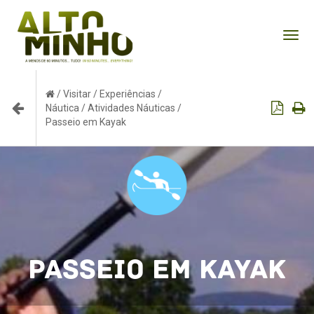
Tog
nav
/
Visitar
/
Experiências
/
Náutica
/
Atividades Náuticas
/
Passeio em Kayak
Passeio em Kayak