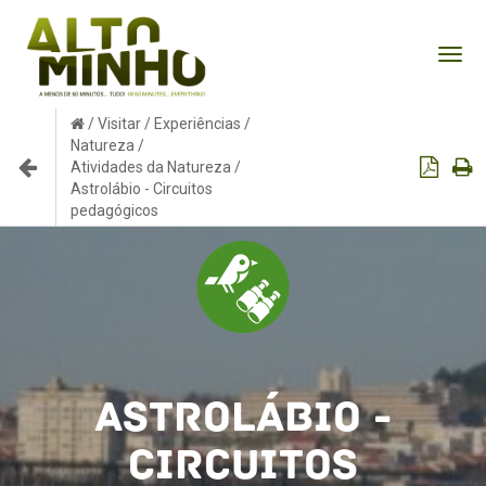
Tog
nav
/
Visitar
/
Experiências
/
Natureza
/
Atividades da Natureza
/
Astrolábio - Circuitos
pedagógicos
Astrolábio -
Circuitos