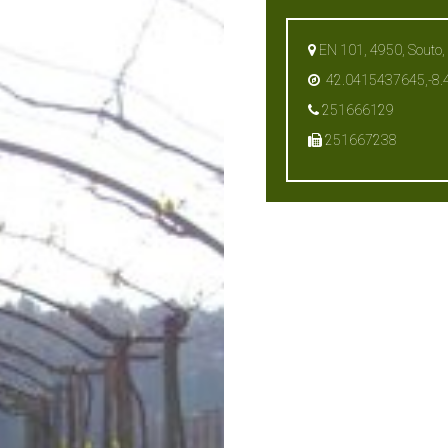
EN 101, 4950, Souto, 
42.0415437645,-8
251666129
251667238