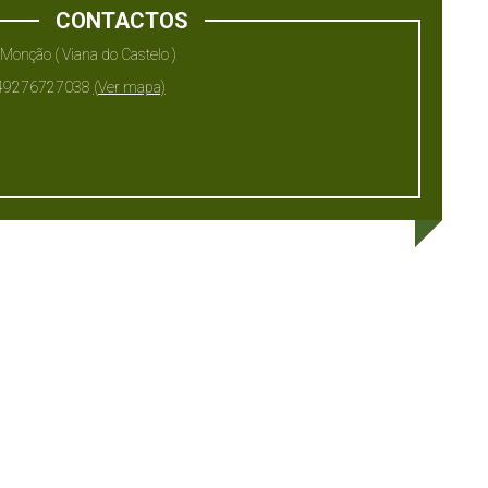
CONTACTOS
Monção ( Viana do Castelo )
.49276727038
(Ver mapa)