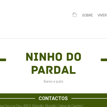
SOBRE
VIVER
Ninho do
Pardal
Bares e pubs
CONTACTOS
ça Deu-La-Deu, 4950, Monção, Monção ( Viana do Castelo )