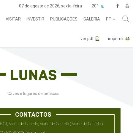
07 de agosto de 2026, sexta-feira
20º
VISITAR
INVESTIR
PUBLICAÇÕES
GALERIA
PT
ver pdf
imprimir
Lunas
Caves e lugares de petiscos
CONTACTOS
19, Viana do Castelo, Viana do Castelo ( Viana do Castelo )
.82761245898
(Ver mapa)