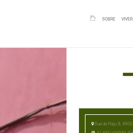
SOBRE
VIVER
Rua do Poço, 8, 4900-5
41.6931433283,-8