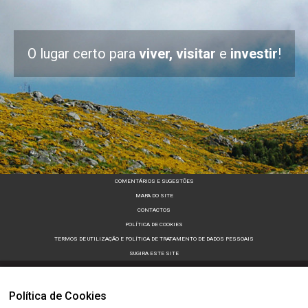
O lugar certo para
viver, visitar
e
investir
!
COMENTÁRIOS E SUGESTÕES
MAPA DO SITE
CONTACTOS
POLÍTICA DE COOKIES
TERMOS DE UTILIZAÇÃO E POLÍTICA DE TRATAMENTO DE DADOS PESSOAIS
SUGIRA ESTE SITE
Política de Cookies