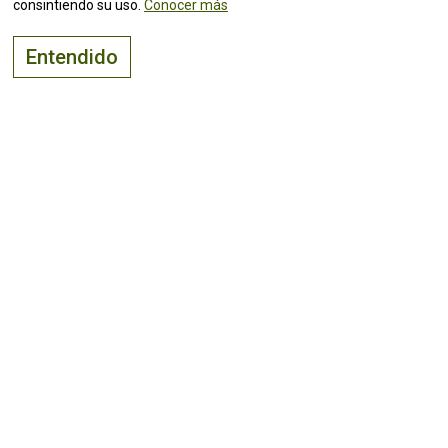
consintiendo su uso.
Conocer más
CONTACTOS
Entendido
Paredes de Coura ( Viana do Castelo )
41.91579,-8.63712
(Ver mapa)
downloads
El lugar adecuado para
vivir, visitar
e
invertir
¡Mantente al tanto de todas las
noticias!