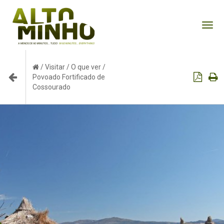
Tog
nav
/
Visitar
/
O que ver
/
Povoado Fortificado de
Cossourado