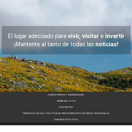
El lugar adecuado para
vivir, visitar
e
invertir
¡Mantente al tanto de todas las
noticias!
COMENTARIOS Y SUGERENCIAS
MAPA DEL SITIO
CONTACTOS
TÉRMINOS DE USO Y POLÍTICA DE PROCESAMIENTO DE DATOS PERSONALES
SUGERIR ESTE SITIO