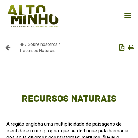
Tog
nav
/
Sobre nosotros
/
Recursos Naturais
Recursos Naturais
A região engloba uma multiplicidade de paisagens de
identidade muito própria, que se distingue pela harmonia
dos seus diversos ecossistemas: marítimo, fluvial e