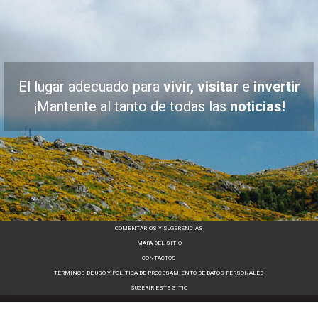
El lugar adecuado para
vivir, visitar
e
invertir
¡Mantente al tanto de todas las
noticias!
COMENTARIOS Y SUGERENCIAS
MAPA DEL SITIO
CONTACTOS
TÉRMINOS DE USO Y POLÍTICA DE PROCESAMIENTO DE DATOS PERSONALES
SUGERIR ESTE SITIO