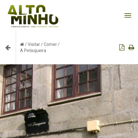
Tog
nav
/
Visitar
/
Comer
/
A Petisqueira