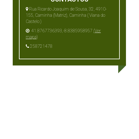
Rua Ricardo Joaquim de Sousa, 32, 4910-
155, Caminha (Matriz), Caminha ( Viana do
Castelo )
41.8767736393,-8.8385958957
(Ver
mapa)
258721478