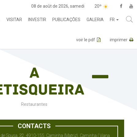
08 de août de 2026, samedi
20º
R
VISITAR
INVESTIR
PUBLICAÇÕES
GALERIA
FR
voir le pdf
imprimer
A
etisqueira
Restaurantes
CONTACTS
de Sousa, 32, 4910-155, Caminha (Matriz), Caminha ( Viana