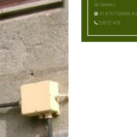
do Castelo )
41.8767736393,-8
258721478