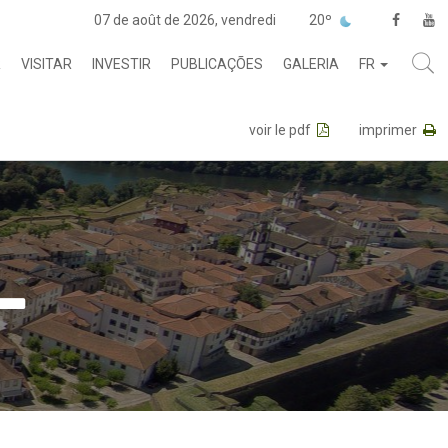
07 de août de 2026, vendredi
20º
R
VISITAR
INVESTIR
PUBLICAÇÕES
GALERIA
FR
voir le pdf
imprimer