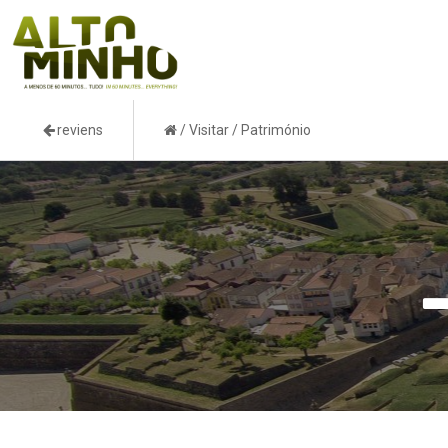
reviens
/
Visitar
/
Património