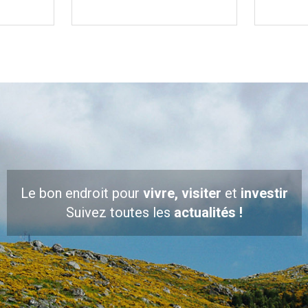
Le bon endroit pour
vivre, visiter
et
investir
Suivez toutes les
actualités !