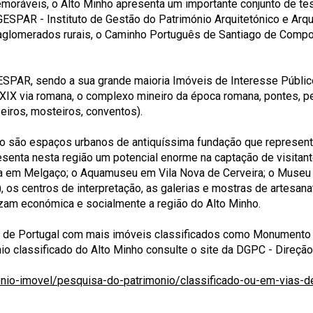
ráveis, o Alto Minho apresenta um importante conjunto de te
GESPAR - Instituto de Gestão do Património Arquitetónico e Arqu
s aglomerados rurais, o Caminho Português de Santiago de Comp
GESPAR, sendo a sua grande maioria Imóveis de Interesse Públ
 a XIX via romana, o complexo mineiro da época romana, pontes, pe
zeiros, mosteiros, conventos).
ho são espaços urbanos de antiquíssima fundação que represent
epresenta nesta região um potencial enorme na captação de visi
a em Melgaço; o Aquamuseu em Vila Nova de Cerveira; o Museu 
s centros de interpretação, as galerias e mostras de artesanato
izam económica e socialmente a região do Alto Minho.
e de Portugal com mais imóveis classificados como Monumento 
o classificado do Alto Minho consulte o site da DGPC - Direção 
monio-imovel/pesquisa-do-patrimonio/classificado-ou-em-vias-de