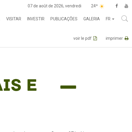
07 de août de 2026, vendredi
24º
R
VISITAR
INVESTIR
PUBLICAÇÕES
GALERIA
FR
voir le pdf
imprimer
is e