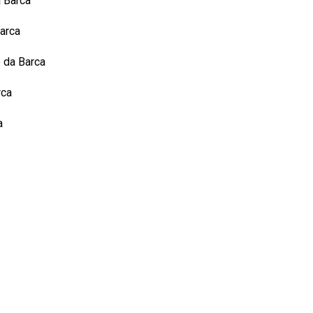
a Barca
Barca
e da Barca
rca
a