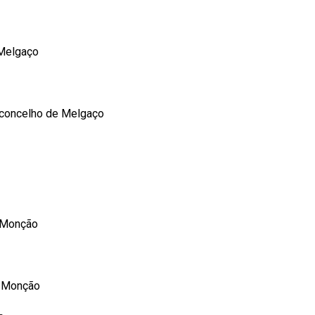
 Melgaço
- concelho de Melgaço
e Monção
e Monção