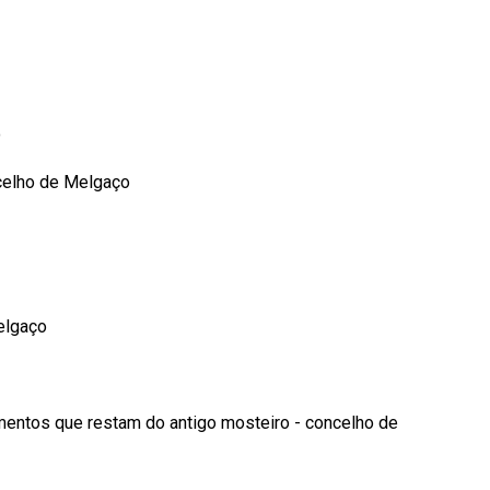
o
ncelho de Melgaço
Melgaço
ementos que restam do antigo mosteiro - concelho de