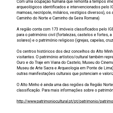
Com uma ocupação humana que remonta a tempos imemo
arqueológicos identificados e intervencionados pelo I
mamoas, necrópole, miliários, vestígios diversos), o
Caminho do Norte e Caminho da Geira Romana).
A região conta com 173 imóveis classificados pelo I
para o património civil (fortalezas, castelos e fortes,
solares) e o património religioso (igrejas, capelas, cru
Os centros históricos dos dez concelhos do Alto Min
visitantes. O património artístico/cultural também r
Ouro e do Traje em Viana do Castelo; Museu do Cinem
Museu de Arte Sacra e Arqueologia em Ponte de Lima), o
outras manifestações culturais que potenciam e valor
O Alto Minho é ainda uma das regiões da Região Nort
classificação. Para mais informações sobre o patrimóni
http://www.patrimoniocultural.pt/pt/patrimonio/patri