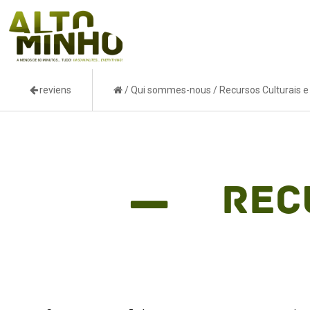
reviens
/
Qui sommes-nous
/
Recursos Culturais 
Rec