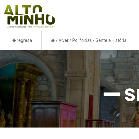
regresa
/
Viver
/
Polifonias
/
Sente a História
S