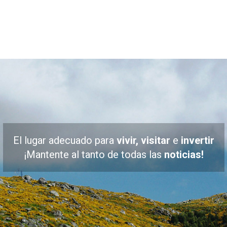
El lugar adecuado para
vivir, visitar
e
invertir
¡Mantente al tanto de todas las
noticias!