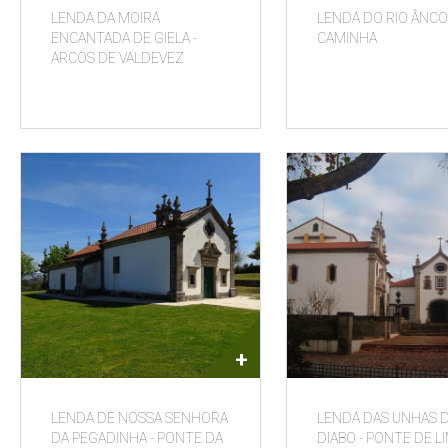
LENDA DA MOIRA
LENDA DO RIO ÂNCO
ENCANTADA DE GIELA -
CAMINHA
ARCOS DE VALDEVEZ
+
LENDA DE NOSSA SENHORA
LENDA DAS UNHAS 
DA PEGADINHA - PONTE DA
DIABO - PONTE DE L