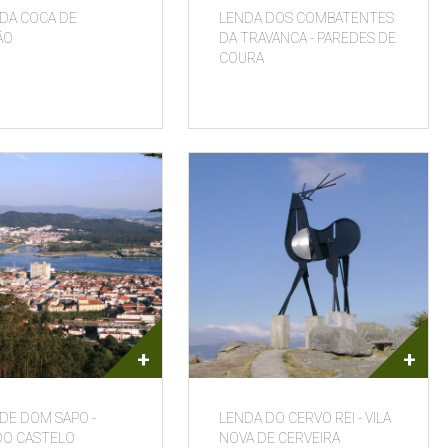
DA COCA DE
LENDA DOS COMBATENTES
ÃO
DA TRAVANCA - PAREDES DE
COURA
+
+
DE DOM SAPO -
LENDA DO CERVO REI - VILA
DO CASTELO
NOVA DE CERVEIRA