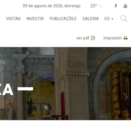
09 de agosto de 2026, domingo
22º
VISITAR
INVESTIR
PUBLICAÇÕES
GALERIA
ES
ver pdf
impresión
ia