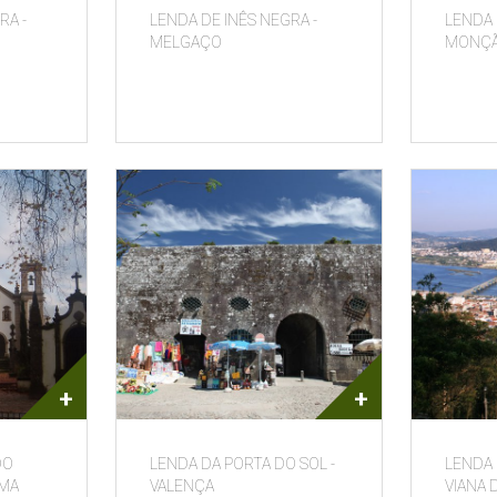
RA -
LENDA DE INÊS NEGRA -
LENDA 
MELGAÇO
MONÇ
+
+
DO
LENDA DA PORTA DO SOL -
LENDA 
IMA
VALENÇA
VIANA 