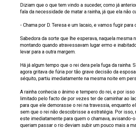
Diziam que o que tem vindo a suceder, como já anterio
fala da necessidade de matar a rainha, já que ela nã
- Chama por D. Teresa e um lacaio, e vamos fugir para o
Sabedora da sorte que lhe esperava, naquela mesma noi
montando quando atravessavam lugar ermo e inabitado, 
levar para a outra margem.
Há já algum tempo que o rei dera pela fuga da rainha
agora gritava de fúria por tão grave decisão da espo
séquito, partiu imediatamente na mesma noite em per
A rainha conhecia o ânimo e tempero do rei, e por iss
limitado pelo facto de por vezes ter de caminhar ao 
para que ele demorasse o rei na travessia, enquanto el
sem que o rei não descobrisse a estratégia. Por isso,
este imediatamente para quem o chamava, avisando-os q
queriam passar o rio deviam subir um pouco mais a mar