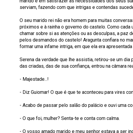
marido e em satisfazer as necessidades dos seus súb
serviam, fazendo com que intrigas e contendas suced
O seu marido rei não era homem para muitas conversa
próximos e à rainha o governo do castelo. Como cada um
chamar sobre si as atenções ou as desculpas, a paz d
pelos desmandos do castelo! Aragunta confiara no mar
formar uma infame intriga, em que ela era apresentada
Serena da verdade que lhe assistia, retirou-se um di
das criadas, das de sua confiança, entrou na câmara rea
- Majestade...!
- Diz Guiomar! O que é que te aconteceu para vires com
- Acabo de passar pelo salão do palácio e ouvi uma co
- O que foi, mulher? Senta-te e conta com calma.
- O vosso amado marido e meu senhor estava a ser in