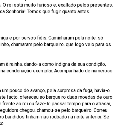
O rei está muito furioso e, exaltado pelos presentes,
sa Senhoria! Temos que fugir quanto antes.
iga e por servos fiéis. Caminharam pela noite, só
inho, chamaram pelo barqueiro, que logo veio para os
am à rainha, dando-a como indigna da sua condição,
sem uma condenação exemplar. Acompanhado de numeroso
a um pouco de avanço, pela surpresa da fuga, havia-o
este facto, ofereceu ao barqueiro duas moedas de ouro
 frente ao rei ou fazê-lo passar tempo para o atrasar,
rseguidora chegou, chamou-se pelo barqueiro. Correu
s bandidos tinham-nas roubado na noite anterior. Se
ço.