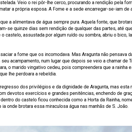
telada. Veio o rei pôr-lhe cerco, procurando a rendição pela fome
 de matar a própria esposa. A Fome e a sede encarregar-se-iam de 
que a alimentava de água sempre pura. Aquela fonte, que brotara
ram-se quinze dias sem rendição de qualquer das partes, até que
e o castelo, assustada por algum ruído ou sombra, abriu o bico, 
ra saciar a fome que os incomodava. Mas Aragunta não pensava 
seu acampamento, num lugar que depois se veio a chamar de Tru
iara, o marido vingativo cedeu, pois compreendera que a rainha e
que lhe perdoara a rebeldia.
regresso dos privilégios e da dignidade de Aragunta, mas esta n
a com devotos exercícios e grandes penitências, enchendo de gr
entro do castelo ficou conhecida como a Horta da Rainha, nome
p ia onde brotara essa miraculosa água nas manhãs de S. João.