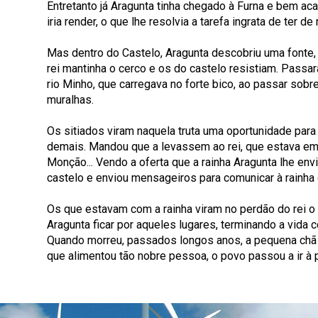
Entretanto já Aragunta tinha chegado à Furna e bem acas
iria render, o que lhe resolvia a tarefa ingrata de ter
Mas dentro do Castelo, Aragunta descobriu uma fonte, 
rei mantinha o cerco e os do castelo resistiam. Passa
rio Minho, que carregava no forte bico, ao passar sobr
muralhas.
Os sitiados viram naquela truta uma oportunidade pa
demais. Mandou que a levassem ao rei, que estava em 
Monção... Vendo a oferta que a rainha Aragunta lhe env
castelo e enviou mensageiros para comunicar à rainha 
Os que estavam com a rainha viram no perdão do rei o 
Aragunta ficar por aqueles lugares, terminando a vid
Quando morreu, passados longos anos, a pequena chã d
que alimentou tão nobre pessoa, o povo passou a ir à 