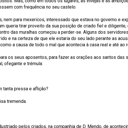
ditos. Mas, como em todos os lugares, as invejas e as ambiçõ
essem com frequência no seu castelo.
s, nem para mexericos, interessado que estava no governo e ex
 queria tirar proveito da sua posição de criado fiel e diligente
entro das muralhas começou a perder-se. Alguns dos servidores 
ido e na certeza de que ele estaria do seu lado perante as acu
 como a causa de todo o mal que acontecia à casa real e até ao r
a para os seus aposentos, para fazer as orações aos santos da
l, ofegante e trémula:
 tanta pressa e aflição?
isa tremenda.
dustriado pelos criados, na companhia de D. Mendo, de acontec