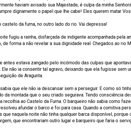
rmente haviam avisado sua Majestade, é culpa da minha Senhora. 
o cumpre dignamente o papel que lhe cabe! Eles querem matar Vos
 castelo da furna, no outro lado do rio. Vai depressa!
te fugiu a rainha, disfarçada de indigente acompanhada pela am
de forma a não revelar a sua dignidade real. Chegados ao rio M
. Se antes estava zangado pelo incómodo das culpas que apontav
sa. Ele não ia consentir tal agravo, deixando que ela fugisse 
seguição de Aragunta.
o sabia que ele não ia descansar sem a perseguir. E como só tinh
lado da montada que o seu criado segurava. Tendo consciência d
a recolhia ao Castelo da Furna. O barqueiro não sabia como fazer
 resolveu afundar o barco e foi para casa. Quando a comitiva pe
ue naquela noite não tinha qualquer barca disponível, porque o
gem, que encontrariam outro lugar e barqueiro que faria o servi