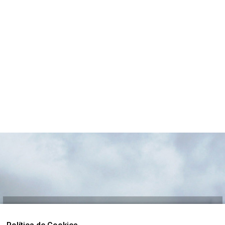
El lugar adecuado para
vivir, visitar
e
invertir