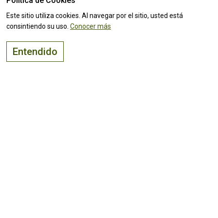
Política de Cookies
¡Mantente al tanto de todas las
noticias!
Este sitio utiliza cookies. Al navegar por el sitio, usted está
consintiendo su uso.
Conocer más
Entendido
COMENTARIOS Y SUGERENCIAS
MAPA DEL SITIO
CONTACTOS
TÉRMINOS DE USO Y POLÍTICA DE PROCESAMIENTO DE DATOS PERSONALES
SUGERIR ESTE SITIO