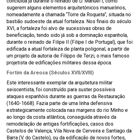
concluída já durante o reinado de D. Manuel I, como
sugerem alguns elementos arquitetónicos manuelinos,
nomeadamente a chamada “Torre da Roqueta”, situada no
bastião sudoeste da atual fortaleza. Nos finais do século
XVI, a fortaleza foi alvo de sucessivas obras de
beneficiação, tendo sido já sob a dominação espanhola,
durante o reinado de Filipe II (Filipe I de Portugal), que foi
edificada a atual fortaleza de planta poligonal, a partir de
um projeto da autoria de Filippo de Terzi, o mais famoso
projetista de edificações militares dessa época.
Fortim da Areosa (Séculos XVII/XVIII)
Este interessante exemplar da arquitetura militar
seiscentista, foi construído para suster possíveis
ataques espanhóis durante as guerras da Restauração
(1640-1668). Fazia parte de uma linha defensiva
estrategicamente colocada nas margens do rio Minho e
ao longo da costa atlântica, conseguida através da
remodelação de antigas fortificações, casos dos
Castelos de Valença, Vila Nova de Cerveira e Santiago da
Barra (V. do Castelo), ou da edificação de novos fortes,