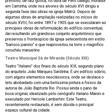
primitivo, de raíz gótica, foi obra de Pero Galego, morador
em Caminha, onde nos alvores do século XVI dirigiu a
segunda fase das obras na igreja Matriz. Depois de
algumas obras de ampliação realizadas no inícios do
século XVIII, foi entre 1897 e 1905 que se executaram as
principais obras de reformulação do edifício conventual,
daí resultando um grandioso conjunto arquitetónico que
preservou o frontespício da igreja setecentista em estilo
“barroco joanino” e que reaproveitou na torre o magnifico
coruchéu manuelino.
Teatro Municipal Sá de Miranda (Século XIX)
Teatro “Italiano” dos finais do século XIX, segundo plano
do arquiteto João Marques Sardinha. É um edifício sóbrio,
com alguns elementos neoclássicos, onde se destaca o
teto abobadado com uma belíssima pintura a fresco da
autoria de João Baptista Rio. Possui ainda o pano de
boca original, idealizado pelo cenógrafo Italiano Manini e
executado por Hercole Lambertini. Este Teatro,
recentemente restaurado, é sem dúvida o principal
espaço cultural da cidade.