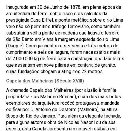
Inaugurada em 30 de Junho de 1878, em plena época da
arquitectura do ferro, sob o risco e os cálculos da
prestigiada Casa Eiffel, a ponte metálica sobre o rio Lima
veio não só permitir o tráfego ferroviário, como também
substituir a velha ponte de madeira que ligava o terreiro
de São Bento em Viana à margem esquerda do rio Lima
(Darque). Com quinhentos e sessenta e três metros de
cumprimento e seis de largura, foram necessários mais
de 2.000.000 kg de ferro para a construção dos tabuleiros
que assentam em nove pilares em cantaria de granito,
cujas fundações chegam a atingir os 22 metros.
Capela das Malheiras (Século XVIII)
A chamada Capela das Malheiras (por alusão à família
proprietária - os Malheiro Reimão), é um dos mais belos
exemplares da arquitetura rocócó protuguesa, mandada
edificar por D. António do Desterro (Malheiro), na altura
Bispo do Rio de Janeiro. Para além da elegante fachada,
para alguns autores obra de Nicolau Nasoni ou da sua
escola, esta Capela apresenta um notável retábulo em