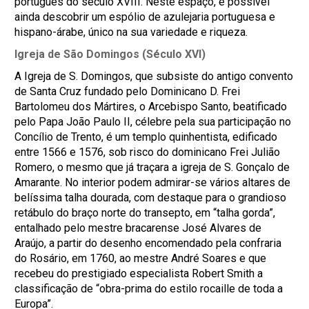
português do século XVIII. Neste espaço, é possível
ainda descobrir um espólio de azulejaria portuguesa e
hispano-árabe, único na sua variedade e riqueza.
Igreja de São Domingos (Século XVI)
A Igreja de S. Domingos, que subsiste do antigo convento
de Santa Cruz fundado pelo Dominicano D. Frei
Bartolomeu dos Mártires, o Arcebispo Santo, beatificado
pelo Papa João Paulo II, célebre pela sua participação no
Concílio de Trento, é um templo quinhentista, edificado
entre 1566 e 1576, sob risco do dominicano Frei Julião
Romero, o mesmo que já traçara a igreja de S. Gonçalo de
Amarante. No interior podem admirar-se vários altares de
belíssima talha dourada, com destaque para o grandioso
retábulo do braço norte do transepto, em “talha gorda”,
entalhado pelo mestre bracarense José Alvares de
Araújo, a partir do desenho encomendado pela confraria
do Rosário, em 1760, ao mestre André Soares e que
recebeu do prestigiado especialista Robert Smith a
classificação de “obra-prima do estilo rocaille de toda a
Europa”.