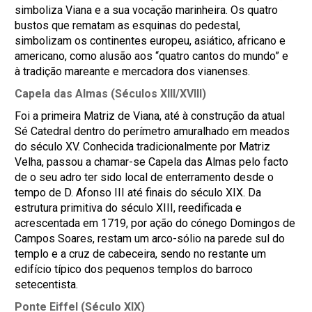
simboliza Viana e a sua vocação marinheira. Os quatro
bustos que rematam as esquinas do pedestal,
simbolizam os continentes europeu, asiático, africano e
americano, como alusão aos “quatro cantos do mundo” e
à tradição mareante e mercadora dos vianenses.
Capela das Almas (Séculos XIII/XVIII)
Foi a primeira Matriz de Viana, até à construção da atual
Sé Catedral dentro do perímetro amuralhado em meados
do século XV. Conhecida tradicionalmente por Matriz
Velha, passou a chamar-se Capela das Almas pelo facto
de o seu adro ter sido local de enterramento desde o
tempo de D. Afonso III até finais do século XIX. Da
estrutura primitiva do século XIII, reedificada e
acrescentada em 1719, por ação do cónego Domingos de
Campos Soares, restam um arco-sólio na parede sul do
templo e a cruz de cabeceira, sendo no restante um
edifício típico dos pequenos templos do barroco
setecentista.
Ponte Eiffel (Século XIX)