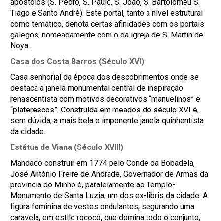
apóstolos (S. Pedro, S. Paulo, S. João, S. Bartolomeu S.
Tiago e Santo André). Este portal, tanto a nível estrutural
como temático, denota certas afinidades com os portais
galegos, nomeadamente com o da igreja de S. Martin de
Noya.
Casa dos Costa Barros (Século XVI)
Casa senhorial da época dos descobrimentos onde se
destaca a janela monumental central de inspiração
renascentista com motivos decorativos “manuelinos” e
“platerescos”. Construída em meados do século XVI é,
sem dúvida, a mais bela e imponente janela quinhentista
da cidade.
Estátua de Viana (Século XVIII)
Mandado construir em 1774 pelo Conde da Bobadela,
José António Freire de Andrade, Governador de Armas da
província do Minho é, paralelamente ao Templo-
Monumento de Santa Luzia, um dos ex-libris da cidade. A
figura feminina de vestes ondulantes, segurando uma
caravela, em estilo rococó, que domina todo o conjunto,