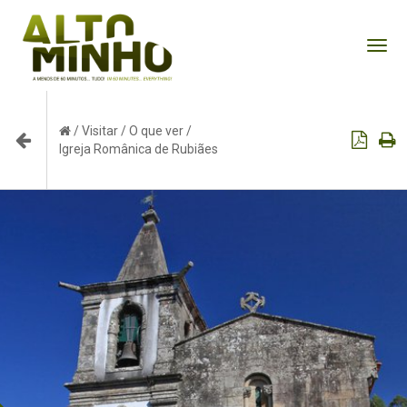
Tog
nav
/
Visitar
/
O que ver
/
Igreja Românica de Rubiães