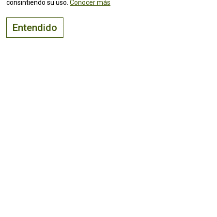
consintiendo su uso.
Conocer más
Entendido
El lugar adecuado para
vivir, visitar
e
invertir
¡Mantente al tanto de todas las
noticias!