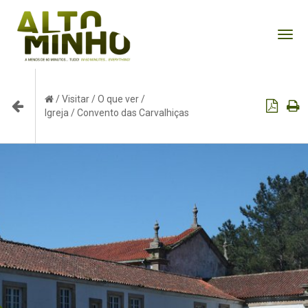
Tog
nav
/
Visitar
/
O que ver
/
Igreja / Convento das Carvalhiças