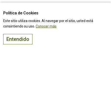
Política de Cookies
Este sitio utiliza cookies. Al navegar por el sitio, usted está
consintiendo su uso.
Conocer más
Entendido
El lugar adecuado para
vivir, visitar
e
invertir
¡Mantente al tanto de todas las
noticias!