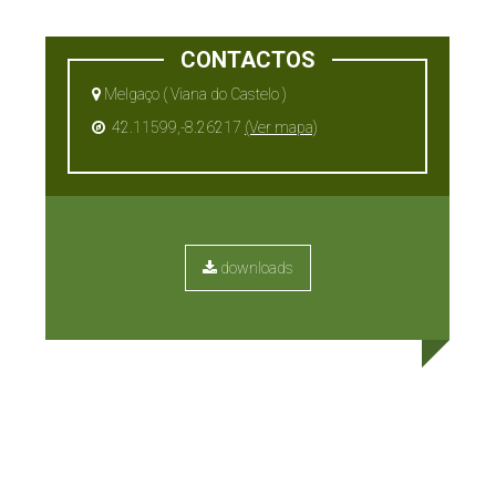
CONTACTOS
Melgaço ( Viana do Castelo )
42.11599,-8.26217
(Ver mapa)
downloads