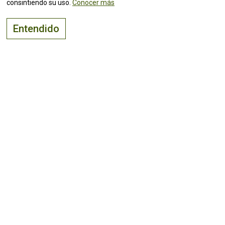
consintiendo su uso.
Conocer más
Entendido
El lugar adecuado para
vivir, visitar
e
invertir
¡Mantente al tanto de todas las
noticias!