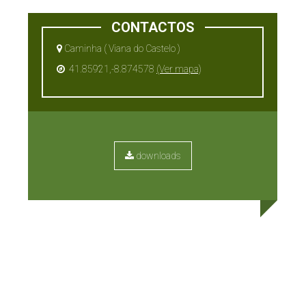
CONTACTOS
Caminha ( Viana do Castelo )
41.85921,-8.874578
(Ver mapa)
downloads