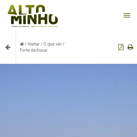
Tog
nav
/
Visitar
/
O que ver
/
Forte da Ínsua