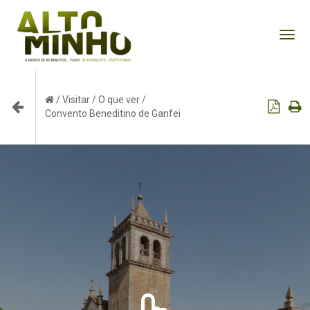
Tog
nav
/
Visitar
/
O que ver
/
Convento Beneditino de Ganfei