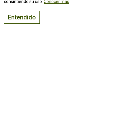
consintiendo su uso.
Conocer más
Entendido
El lugar adecuado para
vivir, visitar
e
invertir
¡Mantente al tanto de todas las
noticias!