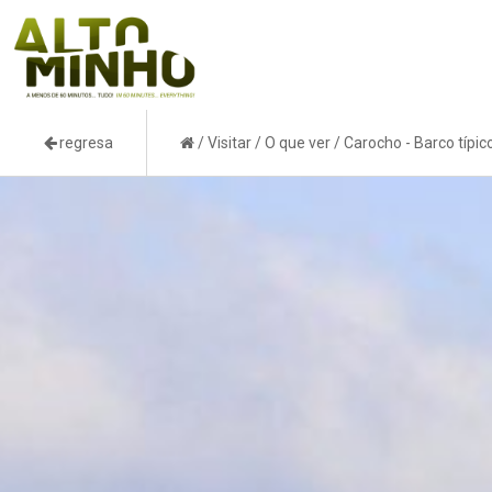
regresa
/
Visitar
/
O que ver
/
Carocho - Barco típic