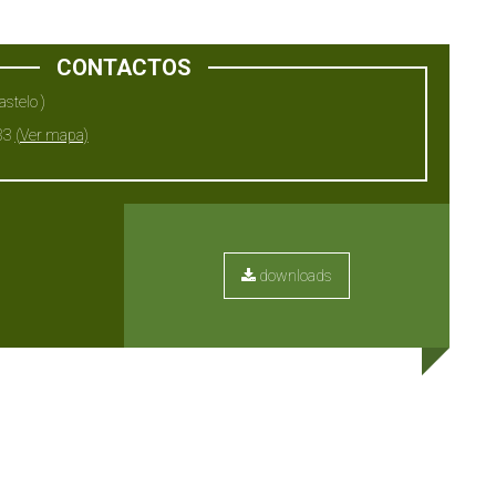
CONTACTOS
stelo )
83
(Ver mapa)
downloads