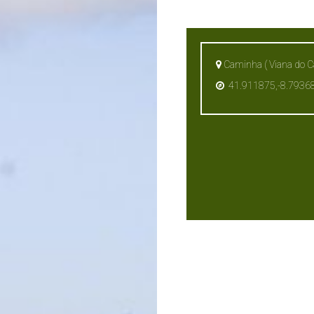
Caminha ( Viana do Ca
41.911875,-8.7936