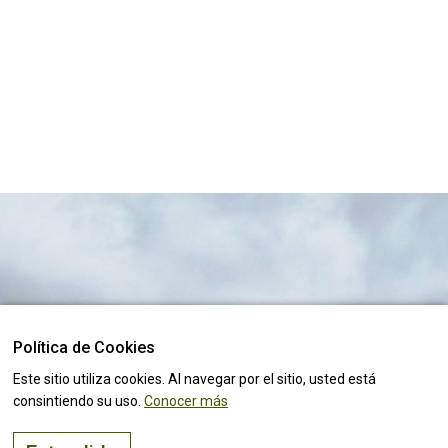
Política de Cookies
El lugar adecuado para
vivir, visitar
e
invertir
¡Mantente al tanto de todas las
noticias!
Este sitio utiliza cookies. Al navegar por el sitio, usted está
consintiendo su uso.
Conocer más