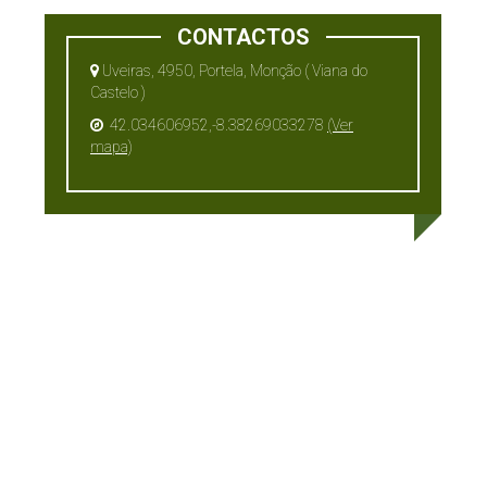
CONTACTOS
Uveiras, 4950, Portela, Monção ( Viana do
Castelo )
42.034606952,-8.38269033278
(Ver
mapa)