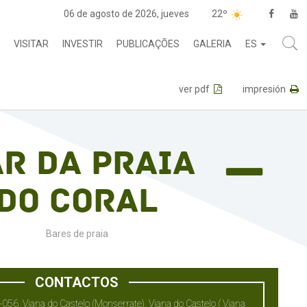
06 de agosto de 2026, jueves
22º
VISITAR
INVESTIR
PUBLICAÇÕES
GALERIA
ES
ver pdf
impresión
r da Praia
do Coral
Bares de praia
CONTACTOS
056, Viana do Castelo (Monserrate), Viana do Castelo ( Viana