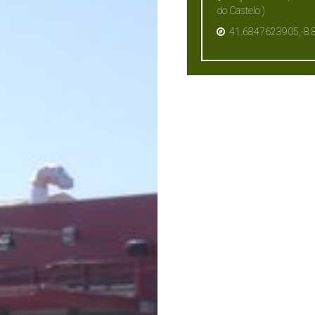
do Castelo )
41.6847623905,-8